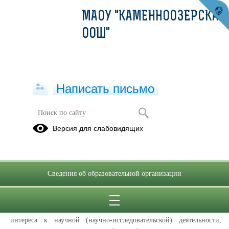
МАОУ "КАМЕННООЗЕРСКАЯ
ООШ"
Написать письмо
Олипиадное движение школьников
Версия для слабовидящих
Всероссийская олимпиада
школьников
Сведения об образовательной организации
14.09.2020
Всероссийская олимпиада школьников
проводится в целях
выявления и развития у обучающихся творческих способностей и
интереса к научной (научно-исследовательской) деятельности,