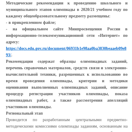
Методические рекомендации к проведению школьного и
муниципального этапов олимпиады в 2020/21 учебном году по
каждому общеобразовательному предмету размещены:
- в прикрепленном файле;
- на официальном сайте Минпросвещения России в
информационно-телекоммуникационной сети «Интернет» по
адресу:
https
://
docs
.
edu
.
gov
.
ru
/
document
/06931
b
1
e
98
aa
0
ba
3830
beaaeb
09
e
8
93/
.
Рекомендации содержат образцы олимпиадных заданий,
перечень справочных материалов, средств связи и электронно-
вычислительной техники, разрешенных к использованию во
время проведения олимпиады, критерии и методики
оценивания выполненных олимпиадных заданий, описание
процедур регистрации участников олимпиады, показа
олимпиадных работ, а также рассмотрения апелляций
участников олимпиады.
Региональный этап
Проводится по разработанным центральными предметно-
методическими комиссиями олимпиады заданиям, основанным на