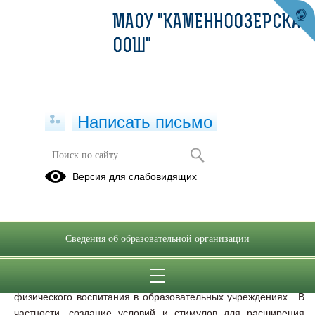
МАОУ "КАМЕННООЗЕРСКАЯ
ООШ"
Написать письмо
Школьный спортивный клуб (ШСК)
Версия для слабовидящих
Школьный спортивный клуб – это совсем новое для нашей
страны начинание.Министерство образования и науки, а
Сведения об образовательной организации
также министерство спорта, туризма и молодежной политики
Российской Федерации еще 2011 году создали положение и
предоставили рекомендации по модернизации системы
физического воспитания в образовательных учреждениях. В
частности, создание условий и стимулов для расширения