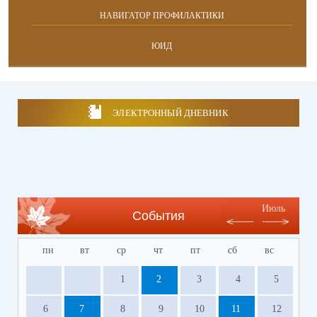
НАВИГАТОР ПРОФИЛАКТИКИ
ЮИД
ЭЛЕКТРОННЫЙ ДНЕВНИК
Июль
События
пн
вт
ср
чт
пт
сб
вс
1
2
3
4
5
6
7
8
9
10
11
12