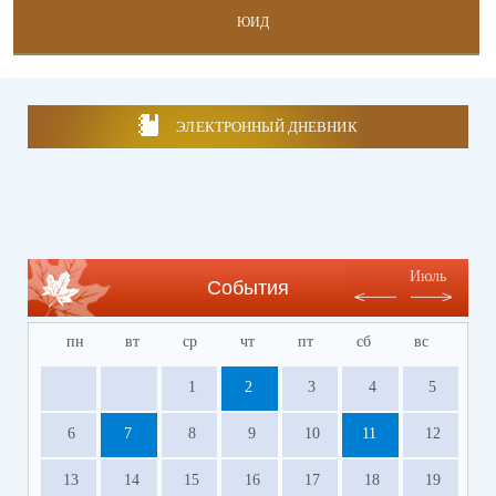
ЮИД
ЭЛЕКТРОННЫЙ ДНЕВНИК
Июль
События
пн
вт
ср
чт
пт
сб
вс
1
2
3
4
5
6
7
8
9
10
11
12
13
14
15
16
17
18
19