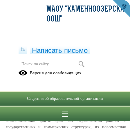
МАОУ "КАМЕННООЗЕРСКАЯ
ООШ"
Написать письмо
Информационная безопасность
Версия для слабовидящих
27 июля 2006 г. был принят Федеральный закон № 152-ФЗ «О
персональных данных» для обеспечения защиты прав и свобод
человека и гражданина при обработке его персональных данных, в
Сведения об образовательной организации
том числе защиты прав на неприкосновенность частной жизни,
личную и семейную тайну.
Одной из причин принятия данного закона послужили
многочисленные факты краж баз персональных данных в
государственных и коммерческих структурах, их повсеместная